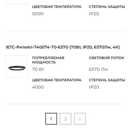
5000
IP20
IETC-Ритейл-740074-70-6370 (70Вт, IP20, 6370Лм, 4К)
70 Вт
6370 Лм
4000
IP20
1
2