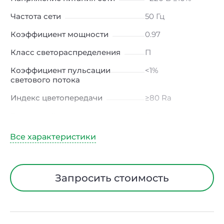
Частота сети
50 Гц
Коэффициент мощности
0.97
Класс светораспределения
П
Коэффициент пульсации
<1%
светового потока
Индекс цветопередачи
≥80 Ra
Тип кривой силы света
Д (косинусная)
Угол рассеивания
120ᵒ
Климатическое исполнение
УХЛ4
Диапазон рабочих
от -10 до +50 ℃
Запросить стоимость
температур
Тип рассеивателя
Опал
Класс защиты от
I