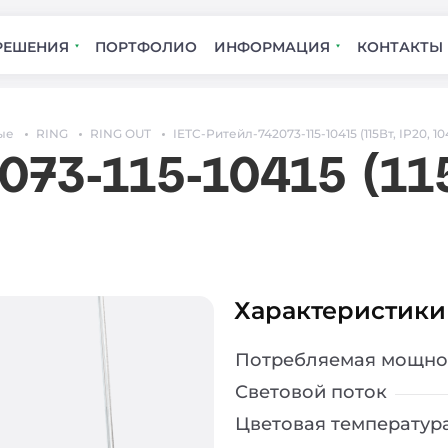
РЕШЕНИЯ
ПОРТФОЛИО
ИНФОРМАЦИЯ
КОНТАКТЫ
ые
RING
RING OUT
IETC-Ритейл-742073-115-10415 (115Вт, IP20, 10
73-115-10415 (115
Характеристики
Потребляемая мощно
Световой поток
Цветовая температур