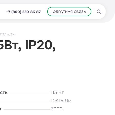
ОБРАТНАЯ СВЯЗЬ
+7 (800) 550-86-87
415Лм, 3К)
Вт, IP20,
сть
115 Вт
10415 Лм
а
3000