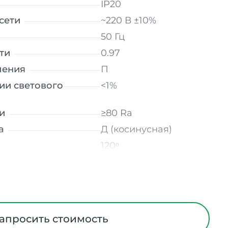
IP20
сети
~220 В ±10%
50 Гц
ти
0.97
ления
П
ии светового
<1%
и
≥80 Ra
а
Д (косинусная)
120ᵒ
лнение
УХЛ4
мператур
от -10 до +50 ℃
трического тока
I
Европейский ПВХ
апросить стоимость
ания
Нет