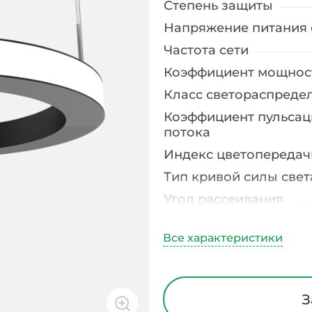
Степень защиты
Напряжение питания 
Частота сети
Коэффициент мощнос
Класс светораспреде
Коэффициент пульсац
потока
Индекс цветопередач
Тип кривой силы свет
Угол рассеивания
Климатическое испо
Диапазон рабочих те
Класс защиты от элек
Материал корпуса
З
Блок аварийного пит