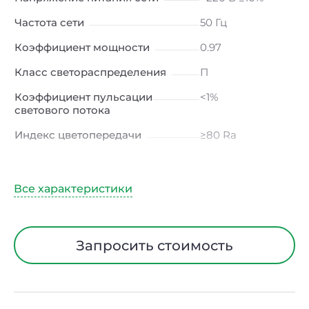
Частота сети
50 Гц
Коэффициент мощности
0.97
Класс светораспределения
П
Коэффициент пульсации
<1%
светового потока
Индекс цветопередачи
≥80 Ra
Тип кривой силы света
Д (косинусная)
Угол рассеивания
120ᵒ
Климатическое исполнение
УХЛ4
Диапазон рабочих
от -10 до +50 ℃
Запросить стоимость
температур
Класс защиты от
I
электрического тока