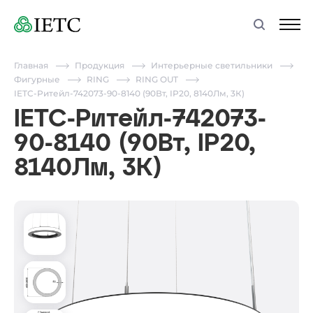
Главная
Продукция
Интерьерные светильники
Фигурные
RING
RING OUT
IETC-Ритейл-742073-90-8140 (90Вт, IP20, 8140Лм, 3К)
IETC-Ритейл-742073-
90-8140 (90Вт, IP20,
8140Лм, 3К)