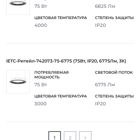
75 Вт
6825 Лм
4000
IP20
IETC-Ритейл-742073-75-6775 (75Вт, IP20, 6775Лм, 3К)
75 Вт
6775 Лм
3000
IP20
1
2