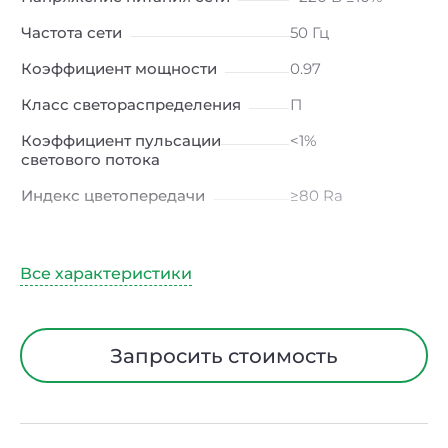
Частота сети
50 Гц
Коэффициент мощности
0.97
Класс светораспределения
П
Коэффициент пульсации
<1%
светового потока
Индекс цветопередачи
≥80 Ra
Тип кривой силы света
Д (косинусная)
Угол рассеивания
120ᵒ
Климатическое исполнение
УХЛ4
Диапазон рабочих
от -10 до +50 ℃
Запросить стоимость
температур
Класс защиты от
I
электрического тока