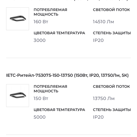
160 Вт
14510 Лм
3000
IP20
IETC-Ритейл-753075-150-13750 (150Вт, IP20, 13750Лм, 5К)
150 Вт
13750 Лм
5000
IP20