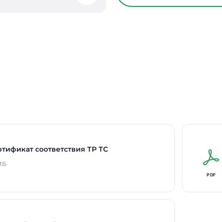
Время работы в авар
Способ монтажа
Длина
Ширина
Высота / Глубина
Срок службы светоди
В реестре Минпромто
Гарантия
ртификат соответствия ТР ТС
 МБ