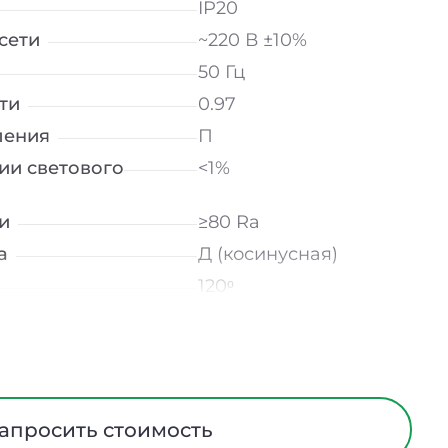
IP20
сети
~220 В ±10%
50 Гц
ти
0.97
ления
П
ии светового
<1%
и
≥80 Ra
а
Д (косинусная)
120ᵒ
лнение
УХЛ4
мператур
от -10 до +50 ℃
трического тока
I
Европейский ПВХ
апросить стоимость
ания
Нет