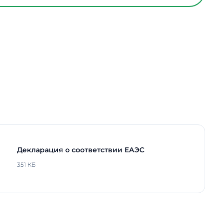
ийном режиме
-
Накладной /
Подвесной
1600 мм
1600 мм
100 мм
одов
100000 ч.
рга
Нет
5 лет
Декларация о соответствии ЕАЭС
351 КБ