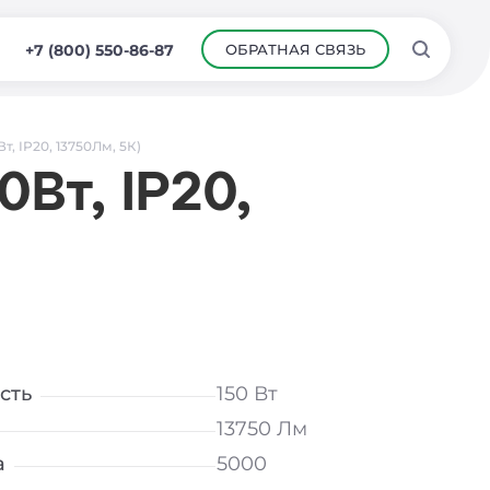
ОБРАТНАЯ СВЯЗЬ
+7 (800) 550-86-87
т, IP20, 13750Лм, 5К)
Вт, IP20,
сть
150 Вт
13750 Лм
а
5000