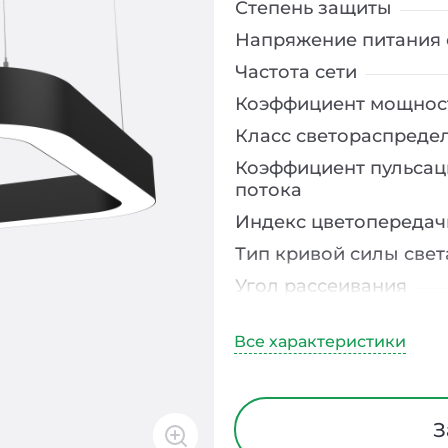
Степень защиты
Напряжение питания 
Частота сети
Коэффициент мощнос
Класс светораспреде
Коэффициент пульсац
потока
Индекс цветопередач
Тип кривой силы свет
Угол рассеивания
Климатическое испо
Диапазон рабочих те
Класс защиты от элек
Материал корпуса
З
Блок аварийного пит