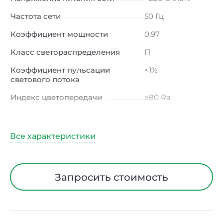
Частота сети
50 Гц
Коэффициент мощности
0.97
Класс светораспределения
П
Коэффициент пульсации
<1%
светового потока
Индекс цветопередачи
≥80 Ra
Тип кривой силы света
Д (косинусная)
Угол рассеивания
120ᵒ
Климатическое исполнение
УХЛ4
Диапазон рабочих
от -10 до +50 ℃
Запросить стоимость
температур
Класс защиты от
I
электрического тока