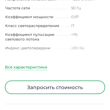
Частота сети
50 Гц
Коэффициент мощности
0.97
Класс светораспределения
П
Коэффициент пульсации
<1%
светового потока
Индекс цветопередачи
≥80 Ra
Тип кривой силы света
Д (косинусная)
Угол рассеивания
120ᵒ
Климатическое исполнение
УХЛ4
Диапазон рабочих
от -10 до +50 ℃
Запросить стоимость
температур
Класс защиты от
I
электрического тока