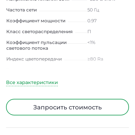
Частота сети
50 Гц
Коэффициент мощности
0.97
Класс светораспределения
П
Коэффициент пульсации
<1%
светового потока
Индекс цветопередачи
≥80 Ra
Тип кривой силы света
Д (косинусная)
Угол рассеивания
120ᵒ
Климатическое исполнение
УХЛ4
Диапазон рабочих
от -10 до +50 ℃
Запросить стоимость
температур
Класс защиты от
I
электрического тока