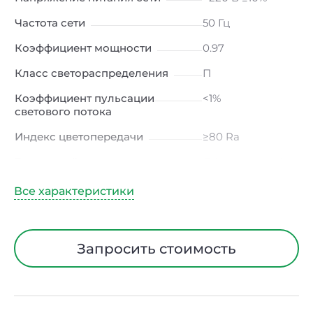
Частота сети
50 Гц
Коэффициент мощности
0.97
Класс светораспределения
П
Коэффициент пульсации
<1%
светового потока
Индекс цветопередачи
≥80 Ra
Тип кривой силы света
Д (косинусная)
Угол рассеивания
120ᵒ
Климатическое исполнение
УХЛ4
Диапазон рабочих
от -10 до +50 ℃
Запросить стоимость
температур
Класс защиты от
I
электрического тока