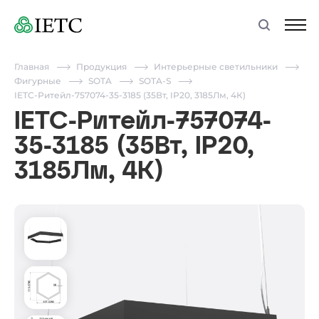
Главная
Продукция
Интерьерные светильники
Фигурные
SOTA
SOTA-S
IETC-Ритейл-757074-35-3185 (35Вт, IP20, 3185Лм, 4К)
IETC-Ритейл-757074-
35-3185 (35Вт, IP20,
3185Лм, 4К)