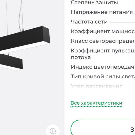
Степень защиты
Напряжение питания 
Частота сети
Коэффициент мощнос
Класс светораспреде
Коэффициент пульсац
потока
Индекс цветопередач
Тип кривой силы свет
Угол рассеивания
Климатическое испо
Диапазон рабочих те
Класс защиты от элек
Материал корпуса
З
Блок аварийного пит