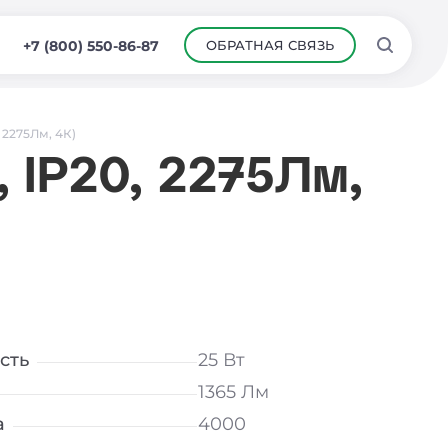
ОБРАТНАЯ СВЯЗЬ
+7 (800) 550-86-87
 2275Лм, 4К)
 IP20, 2275Лм,
сть
25 Вт
1365 Лм
а
4000