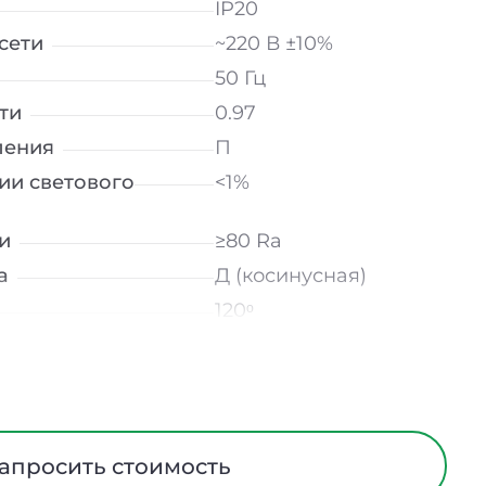
IP20
сети
~220 В ±10%
50 Гц
ти
0.97
ления
П
ии светового
<1%
и
≥80 Ra
а
Д (косинусная)
120ᵒ
лнение
УХЛ4
мператур
от -10 до +50 ℃
трического тока
I
Европейский ПВХ
апросить стоимость
ания
Нет