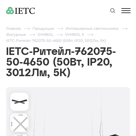
Главная
Продукция
Интерьерные светильники
Фигурные
SYMBOL
SYMBOL X
IETC-Ритейл-762075-50-4650 (50Вт, IP20, 3012Лм, 5К)
IETC-Ритейл-762075-
50-4650 (50Вт, IP20,
3012Лм, 5К)