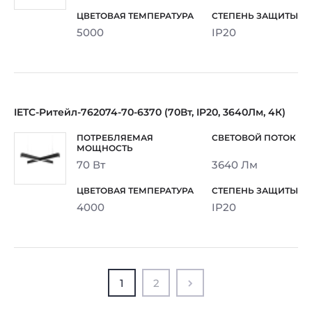
5000
IP20
IETC-Ритейл-762074-70-6370 (70Вт, IP20, 3640Лм, 4К)
70 Вт
3640 Лм
4000
IP20
1
2