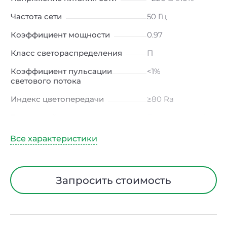
Частота сети
50 Гц
Коэффициент мощности
0.97
Класс светораспределения
П
Коэффициент пульсации
<1%
светового потока
Индекс цветопередачи
≥80 Ra
Тип кривой силы света
Д (косинусная)
Угол рассеивания
120ᵒ
Климатическое исполнение
УХЛ4
Диапазон рабочих
от -10 до +50 ℃
Запросить стоимость
температур
Класс защиты от
I
электрического тока