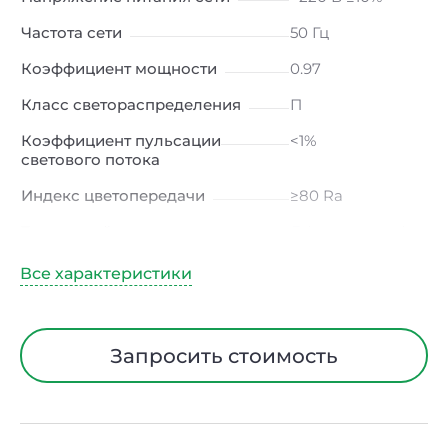
Частота сети
50 Гц
Коэффициент мощности
0.97
Класс светораспределения
П
Коэффициент пульсации
<1%
светового потока
Индекс цветопередачи
≥80 Ra
Тип кривой силы света
Д (косинусная)
Угол рассеивания
120ᵒ
Климатическое исполнение
УХЛ4
Диапазон рабочих
от -10 до +50 ℃
Запросить стоимость
температур
Тип рассеивателя
Опал
Класс защиты от
I