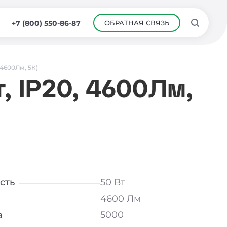
ОБРАТНАЯ СВЯЗЬ
+7 (800) 550-86-87
 4600Лм, 5К)
, IP20, 4600Лм,
сть
50 Вт
4600 Лм
а
5000