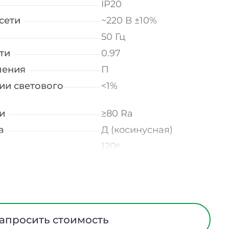
IP20
сети
~220 В ±10%
50 Гц
ти
0.97
ления
П
ии светового
<1%
и
≥80 Ra
а
Д (косинусная)
120ᵒ
лнение
УХЛ4
мператур
от -10 до +50 ℃
Опал
трического тока
I
апросить стоимость
Алюминий