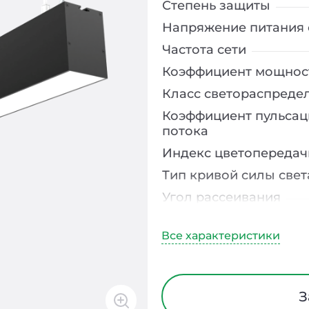
Степень защиты
Напряжение питания 
Частота сети
Коэффициент мощнос
Класс светораспреде
Коэффициент пульсац
потока
Индекс цветопередач
Тип кривой силы свет
Угол рассеивания
Климатическое испо
Диапазон рабочих те
Тип рассеивателя
Класс защиты от элек
З
Материал корпуса