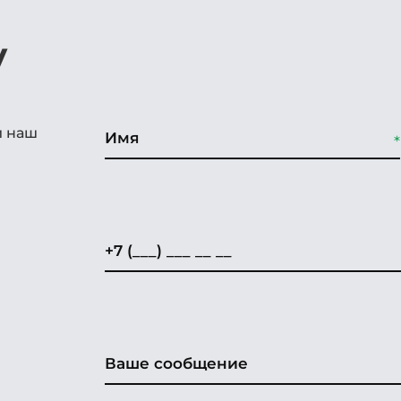
у
и наш