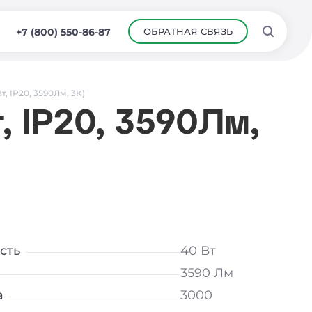
ОБРАТНАЯ СВЯЗЬ
+7 (800) 550-86-87
, IP20, 3590Лм, 3К)
, IP20, 3590Лм,
сть
40 Вт
3590 Лм
а
3000