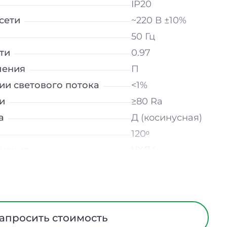
IP20
сети
~220 В ±10%
50 Гц
ти
0.97
ления
П
ии светового потока
<1%
и
≥80 Ra
а
Д (косинусная)
120ᵒ
лнение
УХЛ4
мператур
от -10 до +50 ℃
Опал
трического тока
I
Алюминий
апросить стоимость