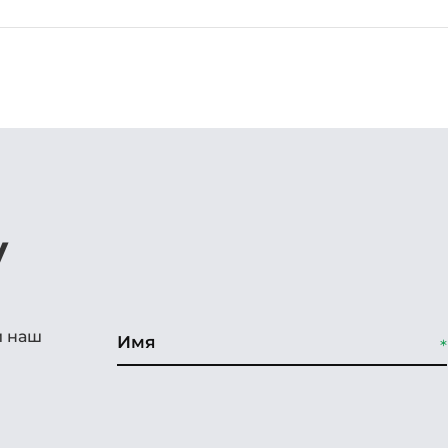
у
и наш