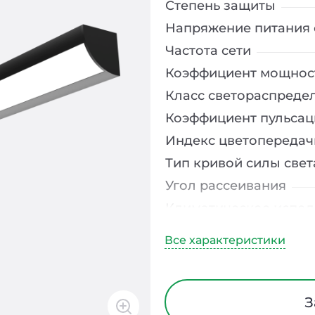
Степень защиты
Напряжение питания 
Частота сети
Коэффициент мощнос
Класс светораспреде
Коэффициент пульсац
Индекс цветопередач
Тип кривой силы свет
Угол рассеивания
Климатическое испо
Диапазон рабочих те
Тип рассеивателя
Класс защиты от элек
Материал корпуса
З