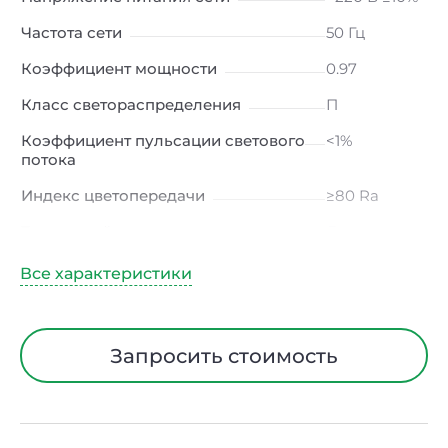
Частота сети
50 Гц
Коэффициент мощности
0.97
Класс светораспределения
П
Коэффициент пульсации светового
<1%
потока
Индекс цветопередачи
≥80 Ra
Тип кривой силы света
Д
(косинусная)
Угол рассеивания
120ᵒ
Климатическое исполнение
УХЛ4
Запросить стоимость
Диапазон рабочих температур
от -10 до +50
℃
Тип рассеивателя
Опал