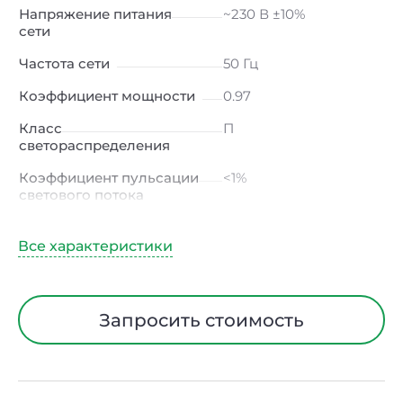
Напряжение питания
~230 В ±10%
сети
Частота сети
50 Гц
Коэффициент мощности
0.97
Класс
П
светораспределения
Коэффициент пульсации
<1%
светового потока
Индекс цветопередачи
≥80 Ra
Тип кривой силы света
К
(концентрированная)
/ Г (глубокая)
Запросить стоимость
Угол рассеивания
15° / 23° / 30° / 45° / 60°
Климатическое
УХЛ4
исполнение