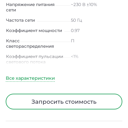
Напряжение питания
~230 В ±10%
сети
Частота сети
50 Гц
Коэффициент мощности
0.97
Класс
П
светораспределения
Коэффициент пульсации
<1%
светового потока
Индекс цветопередачи
≥80 Ra
Тип кривой силы света
К
(концентрированная)
/ Г (глубокая)
Запросить стоимость
Угол рассеивания
15° / 23° / 30° / 45° / 60°
Климатическое
УХЛ4
исполнение