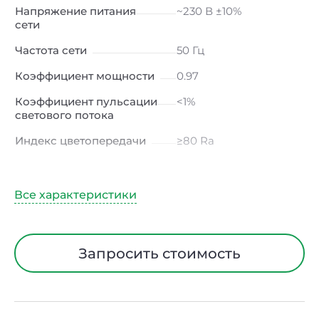
Напряжение питания
~230 В ±10%
сети
Частота сети
50 Гц
Коэффициент мощности
0.97
Коэффициент пульсации
<1%
светового потока
Индекс цветопередачи
≥80 Ra
Тип кривой силы света
К
(концентрированная)
/ Г (глубокая)
Климатическое
УХЛ4
исполнение
Запросить стоимость
Диапазон рабочих
от +5 до +40 ℃
температур
Тип рассеивателя
Прозрачный