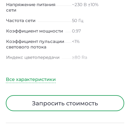
Напряжение питания
~230 В ±10%
сети
Частота сети
50 Гц
Коэффициент мощности
0.97
Коэффициент пульсации
<1%
светового потока
Индекс цветопередачи
≥80 Ra
Тип кривой силы света
К
(концентрированная)
/ Г (глубокая)
Климатическое
УХЛ4
исполнение
Запросить стоимость
Диапазон рабочих
от +5 до +40 ℃
температур
Тип рассеивателя
Прозрачный