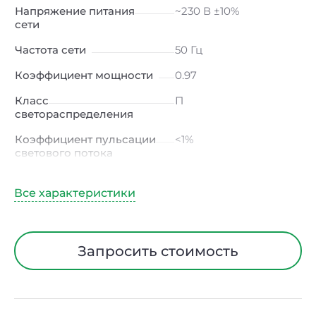
Напряжение питания
~230 В ±10%
сети
Частота сети
50 Гц
Коэффициент мощности
0.97
Класс
П
светораспределения
Коэффициент пульсации
<1%
светового потока
Индекс цветопередачи
≥80 Ra
Тип кривой силы света
К
(концентрированная)
/ Г (глубокая)
Запросить стоимость
Угол рассеивания
15° / 23° / 30° / 45° / 60°
Климатическое
УХЛ4
исполнение