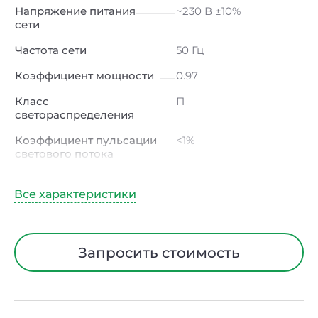
Напряжение питания
~230 В ±10%
сети
Частота сети
50 Гц
Коэффициент мощности
0.97
Класс
П
светораспределения
Коэффициент пульсации
<1%
светового потока
Индекс цветопередачи
≥80 Ra
Тип кривой силы света
К
(концентрированная)
/ Г (глубокая)
Запросить стоимость
Угол рассеивания
15° / 23° / 30° / 45° / 60°
Климатическое
УХЛ4
исполнение