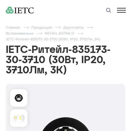
Главная
Продукция
Даунлайты
Встраиваемые
RETAIL ASTRA D
IETC-Ритейл-835173-30-3710 (30Вт, IP20, 3710Лм, 3К)
IETC-Ритейл-835173-
30-3710 (30Вт, IP20,
3710Лм, 3К)