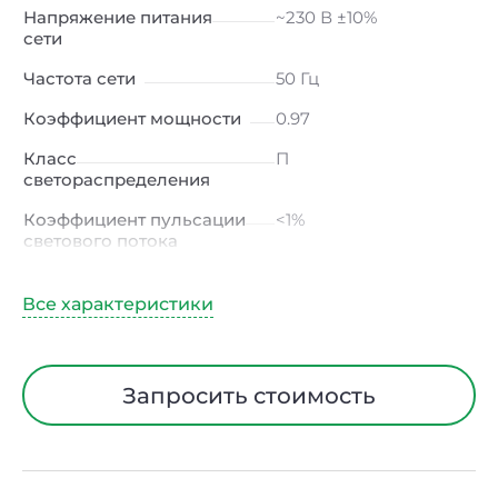
Напряжение питания
~230 В ±10%
сети
Частота сети
50 Гц
Коэффициент мощности
0.97
Класс
П
светораспределения
Коэффициент пульсации
<1%
светового потока
Индекс цветопередачи
≥80 Ra
Тип кривой силы света
К
(концентрированная)
/ Г (глубокая)
Запросить стоимость
Угол рассеивания
15° / 23° / 30° / 45° / 60°
Климатическое
УХЛ4
исполнение