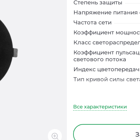
Степень защиты
Напряжение питания 
Частота сети
Коэффициент мощнос
Класс светораспреде
Коэффициент пульсац
светового потока
Индекс цветопередач
Тип кривой силы свет
Угол рассеивания
Климатическое испо
Диапазон рабочих те
Тип рассеивателя
З
Класс защиты от элек