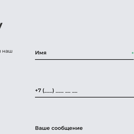
у
и наш