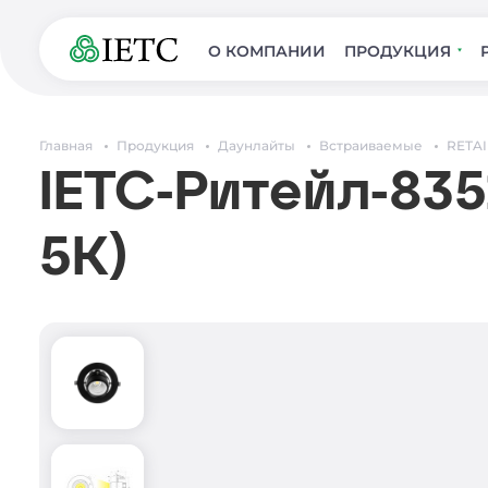
О КОМПАНИИ
ПРОДУКЦИЯ
Главная
Продукция
Даунлайты
Встраиваемые
RETAI
IETC-Ритейл-835
5К)