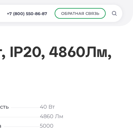
ОБРАТНАЯ СВЯЗЬ
+7 (800) 550-86-87
, IP20, 4860Лм,
сть
40 Вт
4860 Лм
а
5000