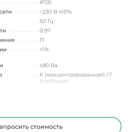
IP20
сети
~230 В ±10%
50 Гц
ти
0.97
ления
П
ии
<1%
и
≥80 Ra
а
К (концентрированная) / Г
(глубокая)
15° / 23° / 30° / 45° / 60°
лнение
УХЛ4
мператур
от +5 до +40 ℃
Прозрачный
апросить стоимость
трического
I