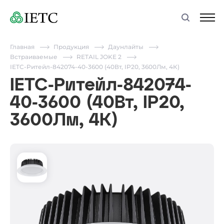
Главная
Продукция
Даунлайты
Встраиваемые
RETAIL JOKE 2
IETC-Ритейл-842074-40-3600 (40Вт, IP20, 3600Лм, 4К)
IETC-Ритейл-842074-
40-3600 (40Вт, IP20,
3600Лм, 4К)