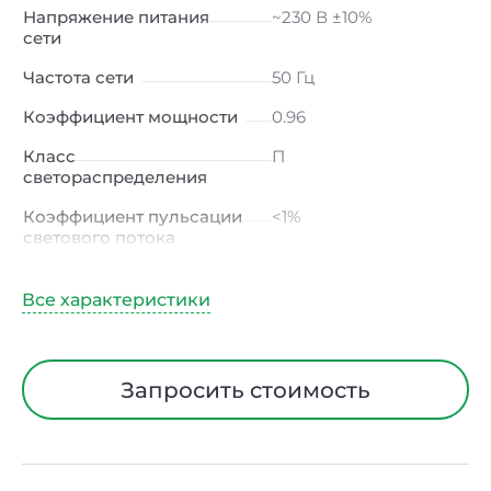
Напряжение питания
~230 В ±10%
сети
Частота сети
50 Гц
Коэффициент мощности
0.96
Класс
П
светораспределения
Коэффициент пульсации
<1%
светового потока
Индекс цветопередачи
≥80 Ra
Тип кривой силы света
К
(концентрированная)
/ Г (глубокая)
Запросить стоимость
Угол рассеивания
15° / 23° / 30° / 45° / 60°
Климатическое
УХЛ4
исполнение