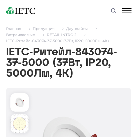
Главная
Продукция
Даунлайты
Встраиваемые
RETAIL INTRO 2
IETC-Ритейл-843074-37-5000 (37Вт, IP20, 5000Лм, 4К)
IETC-Ритейл-843074-
37-5000 (37Вт, IP20,
5000Лм, 4К)