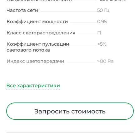
Частота сети
50 Гц
Коэффициент мощности
0.95
Класс светораспределения
П
Коэффициент пульсации
<5%
светового потока
Индекс цветопередачи
>80 Ra
Тип кривой силы света
Д
(косинусная)
Угол рассеивания
120ᵒ
Климатическое исполнение
УХЛ4
Запросить стоимость
Диапазон рабочих температур
от -20 до +40
℃
Тип рассеивателя
Опал