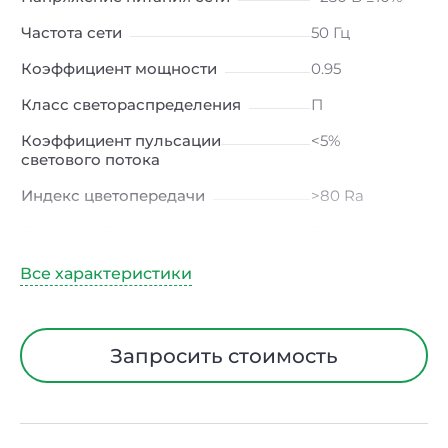
Частота сети
50 Гц
Коэффициент мощности
0.95
Класс светораспределения
П
Коэффициент пульсации
<5%
светового потока
Индекс цветопередачи
>80 Ra
Тип кривой силы света
Д
(косинусная)
Угол рассеивания
120ᵒ
Климатическое исполнение
УХЛ4
Запросить стоимость
Диапазон рабочих температур
от -20 до +40
℃
Тип рассеивателя
Опал