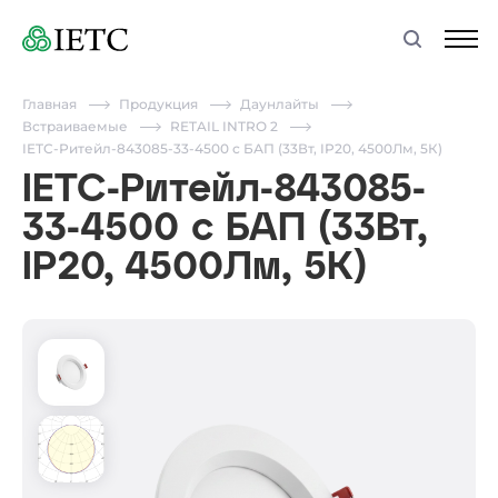
Главная
Продукция
Даунлайты
Встраиваемые
RETAIL INTRO 2
IETC-Ритейл-843085-33-4500 с БАП (33Вт, IP20, 4500Лм, 5К)
IETC-Ритейл-843085-
33-4500 с БАП (33Вт,
IP20, 4500Лм, 5К)