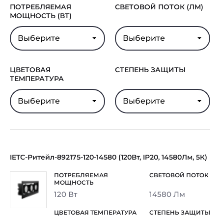
ПОТРЕБЛЯЕМАЯ
СВЕТОВОЙ ПОТОК (ЛМ)
Срок службы
100000 ч.
МОЩНОСТЬ (ВТ)
светодиодов
Выберите
Выберите
В реестре
Нет
Минпромторга
Гарантия
5 лет
ЦВЕТОВАЯ
СТЕПЕНЬ ЗАЩИТЫ
ТЕМПЕРАТУРА
Выберите
Выберите
IETC-Ритейл-892175-120-14580 (120Вт, IP20, 14580Лм, 5К)
120 Вт
14580 Лм