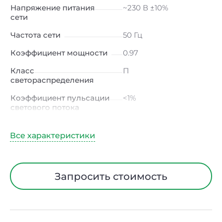
Напряжение питания
~230 В ±10%
сети
Частота сети
50 Гц
Коэффициент мощности
0.97
Класс
П
светораспределения
Коэффициент пульсации
<1%
светового потока
Индекс цветопередачи
≥80 Ra
Тип кривой силы света
К
(концентрированная)
/ Г (глубокая)
Запросить стоимость
Угол рассеивания
15° / 23° / 30° / 45° / 60°
Климатическое
УХЛ4
исполнение