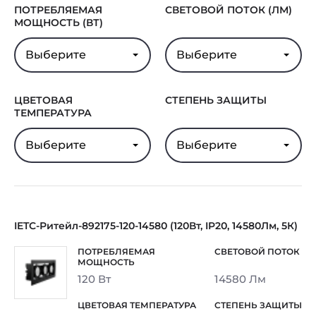
ПОТРЕБЛЯЕМАЯ
СВЕТОВОЙ ПОТОК (ЛМ)
Срок службы
100000 ч.
МОЩНОСТЬ (ВТ)
светодиодов
Выберите
Выберите
В реестре
Нет
Минпромторга
Гарантия
5 лет
ЦВЕТОВАЯ
СТЕПЕНЬ ЗАЩИТЫ
ТЕМПЕРАТУРА
Выберите
Выберите
IETC-Ритейл-892175-120-14580 (120Вт, IP20, 14580Лм, 5К)
120 Вт
14580 Лм