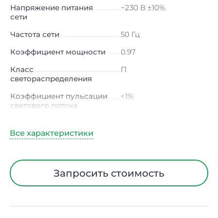
Напряжение питания
~230 В ±10%
сети
Частота сети
50 Гц
Коэффициент мощности
0.97
Класс
П
светораспределения
Коэффициент пульсации
<1%
светового потока
Индекс цветопередачи
≥80 Ra
Тип кривой силы света
К
(концентрированная)
/ Г (глубокая)
Запросить стоимость
Угол рассеивания
15° / 23° / 30° / 45° / 60°
Климатическое
УХЛ4
исполнение