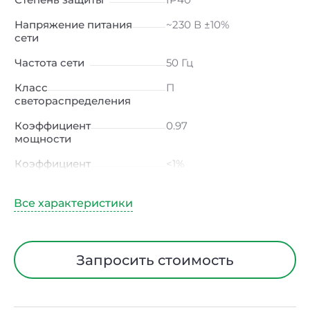
Напряжение питания
~230 В ±10%
сети
Частота сети
50 Гц
Класс
П
светораспределения
Коэффициент
0.97
мощности
Коэффициент
<1%
пульсации светового
потока
Индекс цветопередачи
90 Ra
Тип кривой силы света
Д (косинусная)
Запросить стоимость
Угол рассеивания
120ᵒ
Климатическое
УХЛ4
исполнение