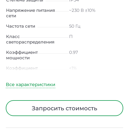
Напряжение питания
~230 В ±10%
сети
Частота сети
50 Гц
Класс
П
светораспределения
Коэффициент
0.97
мощности
Коэффициент
<1%
пульсации светового
потока
Индекс цветопередачи
90 Ra
Тип кривой силы света
Д (косинусная)
Запросить стоимость
Угол рассеивания
120ᵒ
Климатическое
УХЛ4
исполнение