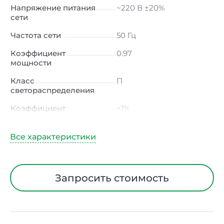
Напряжение питания
~220 В ±20%
сети
Частота сети
50 Гц
Коэффициент
0.97
мощности
Класс
П
светораспределения
Коэффициент
<1%
пульсации светового
потока
Индекс
≥80 Ra
цветопередачи
Тип кривой силы света
Ш (широкая)
Запросить стоимость
Угол рассеивания
120ᵒ
Климатическое
УХЛ1
исполнение