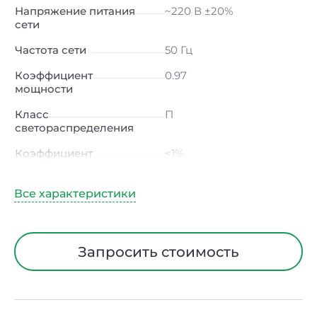
Напряжение питания
~220 В ±20%
сети
Частота сети
50 Гц
Коэффициент
0.97
мощности
Класс
П
светораспределения
Коэффициент
<1%
пульсации светового
потока
Индекс
≥80 Ra
цветопередачи
Тип кривой силы света
Ш (широкая)
Запросить стоимость
Угол рассеивания
120ᵒ
Климатическое
УХЛ1
исполнение