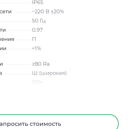
IP65
сети
~220 В ±20%
50 Гц
ти
0.97
ления
П
ии
<1%
и
≥80 Ra
а
Ш (широкая)
120ᵒ
лнение
УХЛ1
мператур
от -40 до +40 ℃
Линза
I
апросить стоимость