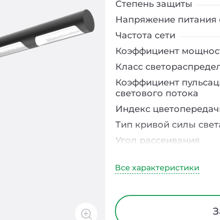
Степень защиты
Напряжение питания 
Частота сети
Коэффициент мощнос
Класс светораспреде
Коэффициент пульсац
светового потока
Индекс цветопередач
Тип кривой силы свет
Угол рассеивания
Климатическое испо
Диапазон рабочих те
Тип рассеивателя
Класс защиты от
З
электрического тока