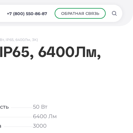
ОБРАТНАЯ СВЯЗЬ
+7 (800) 550-86-87
т, IP65, 6400Лм, 3К)
 IP65, 6400Лм,
сть
50 Вт
6400 Лм
а
3000