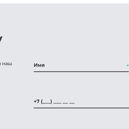
у
и наш