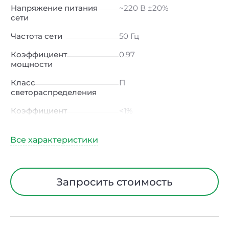
Напряжение питания
~220 В ±20%
сети
Частота сети
50 Гц
Коэффициент
0.97
мощности
Класс
П
светораспределения
Коэффициент
<1%
пульсации светового
потока
Индекс
≥80 Ra
цветопередачи
Тип кривой силы света
Ш (широкая)
Запросить стоимость
Угол рассеивания
120ᵒ
Климатическое
УХЛ1
исполнение