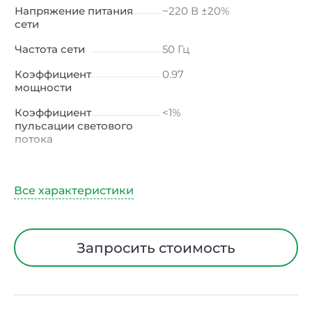
Напряжение питания
~220 В ±20%
сети
Частота сети
50 Гц
Коэффициент
0.97
мощности
Коэффициент
<1%
пульсации светового
потока
Индекс
≥80 Ra
цветопередачи
Климатическое
УХЛ1
исполнение
Диапазон рабочих
от -40 до +40 ℃
Запросить стоимость
температур
Тип рассеивателя
Линза
Материал корпуса
Сталь