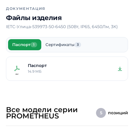
Длина
1100 мм
ДОКУМЕНТАЦИЯ
Файлы изделия
Ширина
300 мм
IETC-Улица-539973-50-6450 (50Вт, IP65, 6450Лм, 3К)
Срок службы
10 лет
Гарантия
5 лет
Паспорт
Сертификаты
1
3
Примечание
Высота опор – по
индивидуальному
заказу
Паспорт
14.9 МБ
Все модели серии
позиций
5
PROMETHEUS