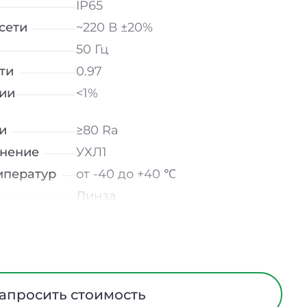
IP65
сети
~220 В ±20%
50 Гц
ти
0.97
ии
<1%
и
≥80 Ra
лнение
УХЛ1
мператур
от -40 до +40 ℃
Линза
Сталь
1100 мм
300 мм
10 лет
апросить стоимость
5 лет