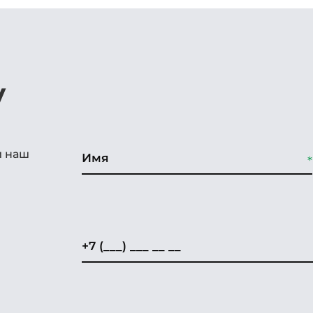
у
и наш