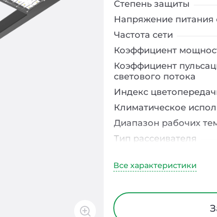
Степень защиты
Напряжение питания 
Частота сети
Коэффициент мощнос
Коэффициент пульсац
светового потока
Индекс цветопередач
Климатическое испо
Диапазон рабочих те
Тип рассеивателя
Материал корпуса
Длина
Ширина
Срок службы
З
Гарантия