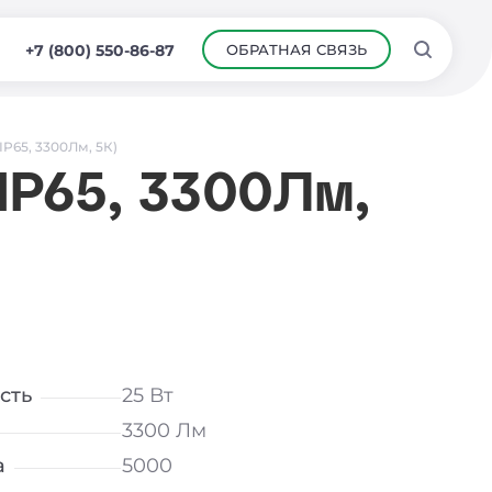
ОБРАТНАЯ СВЯЗЬ
+7 (800) 550-86-87
IP65, 3300Лм, 5К)
IP65, 3300Лм,
сть
25 Вт
3300 Лм
а
5000