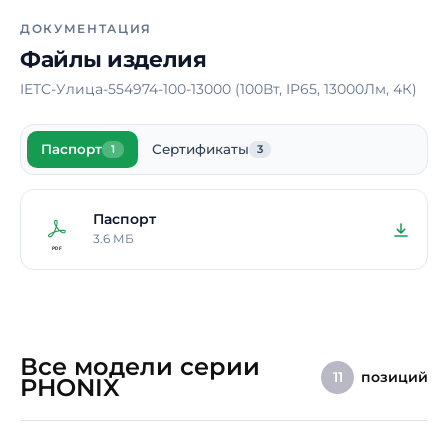
Ширина
670 мм
ДОКУМЕНТАЦИЯ
Файлы изделия
Высота
570 мм
IETC-Улица-554974-100-13000 (100Вт, IP65, 13000Лм, 4К)
Срок службы
10 лет
Гарантия
5 лет
Паспорт
Сертификаты
1
3
Примечание
Высота опор – по
индивидуальному
заказу
Паспорт
3.6 МБ
Все модели серии
позиций
11
PHONIX