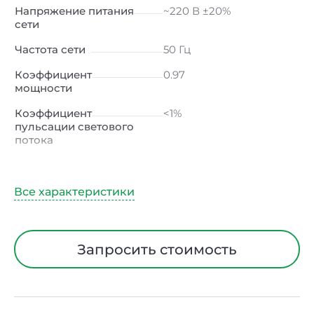
Напряжение питания
~220 В ±20%
сети
Частота сети
50 Гц
Коэффициент
0.97
мощности
Коэффициент
<1%
пульсации светового
потока
Индекс
≥80 Ra
цветопередачи
Климатическое
УХЛ1
исполнение
Диапазон рабочих
от -40 до +40 ℃
Запросить стоимость
температур
Тип рассеивателя
Опал
Материал корпуса
Сталь