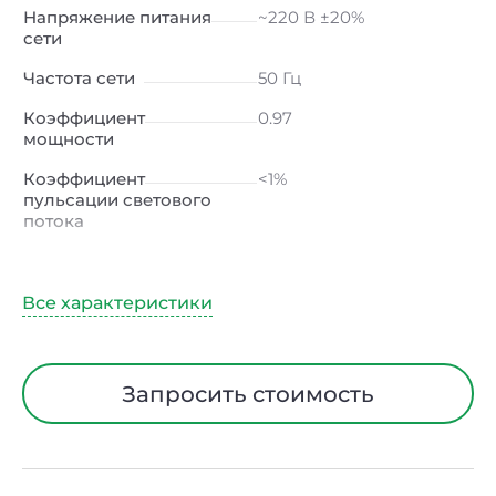
Напряжение питания
~220 В ±20%
сети
Частота сети
50 Гц
Коэффициент
0.97
мощности
Коэффициент
<1%
пульсации светового
потока
Индекс
≥80 Ra
цветопередачи
Климатическое
УХЛ1
исполнение
Диапазон рабочих
от -40 до +40 ℃
Запросить стоимость
температур
Тип рассеивателя
Опал
Материал корпуса
Сталь