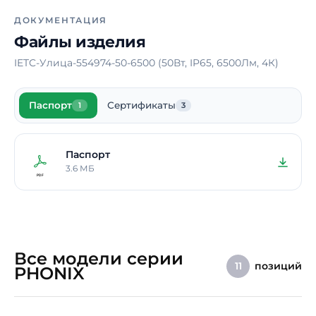
Ширина
670 мм
ДОКУМЕНТАЦИЯ
Файлы изделия
Высота
570 мм
IETC-Улица-554974-50-6500 (50Вт, IP65, 6500Лм, 4К)
Срок службы
10 лет
Гарантия
5 лет
Паспорт
Сертификаты
1
3
Примечание
Высота опор – по
индивидуальному
заказу
Паспорт
3.6 МБ
Все модели серии
позиций
11
PHONIX