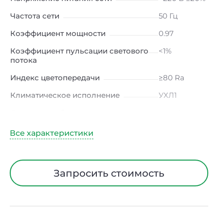
Частота сети
50 Гц
Коэффициент мощности
0.97
Коэффициент пульсации светового
<1%
потока
Индекс цветопередачи
≥80 Ra
Климатическое исполнение
УХЛ1
Диапазон рабочих температур
от -40 до
+40 ℃
Тип рассеивателя
Опал
Материал корпуса
Сталь
Запросить стоимость
Длина
108 мм
Ширина
108 мм
Высота
3000 мм