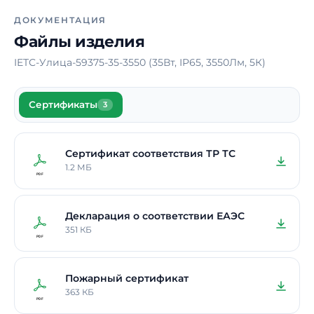
Срок службы
10 лет
ДОКУМЕНТАЦИЯ
Гарантия
5 лет
Файлы изделия
IETC-Улица-59375-35-3550 (35Вт, IP65, 3550Лм, 5К)
Сертификаты
3
Сертификат соответствия ТР ТС
1.2 МБ
Декларация о соответствии ЕАЭС
351 КБ
Пожарный сертификат
363 КБ