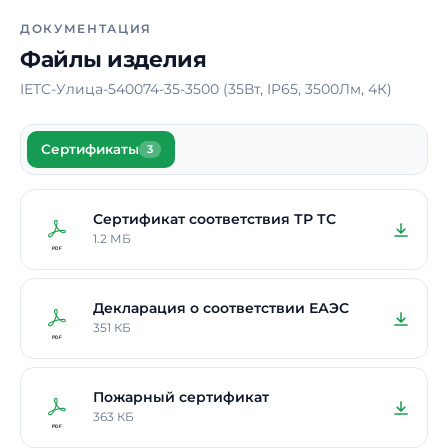
Длина
108 мм
ДОКУМЕНТАЦИЯ
Файлы изделия
Ширина
108 мм
IETC-Улица-540074-35-3500 (35Вт, IP65, 3500Лм, 4К)
Срок службы
10 лет
Гарантия
5 лет
Сертификаты
3
Примечание
Высота опор – по
индивидуальному
заказу
Сертификат соответствия ТР ТС
1.2 МБ
Декларация о соответствии ЕАЭС
351 КБ
Пожарный сертификат
363 КБ