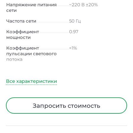
Напряжение питания
~220 В ±20%
сети
Частота сети
50 Гц
Коэффициент
0.97
мощности
Коэффициент
<1%
пульсации светового
потока
Индекс
≥80 Ra
цветопередачи
Климатическое
УХЛ1
исполнение
Диапазон рабочих
от -40 до +40 ℃
Запросить стоимость
температур
Тип рассеивателя
Опал
Материал корпуса
Сталь