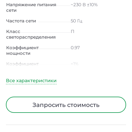
Напряжение питания
~230 В ±10%
сети
Частота сети
50 Гц
Класс
П
светораспределения
Коэффициент
0.97
мощности
Коэффициент
<1%
пульсации светового
потока
Индекс цветопередачи
≥80 Ra
Тип кривой силы света
Д (косинусная)
Запросить стоимость
Угол рассеивания
120ᵒ
Климатическое
УХЛ4
исполнение