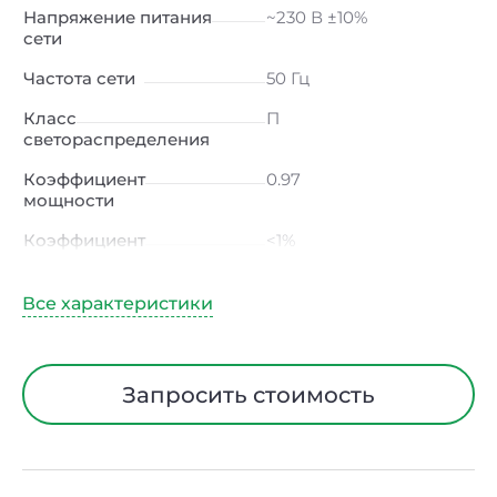
Напряжение питания
~230 В ±10%
сети
Частота сети
50 Гц
Класс
П
светораспределения
Коэффициент
0.97
мощности
Коэффициент
<1%
пульсации светового
потока
Индекс цветопередачи
≥80 Ra
Тип кривой силы света
Д (косинусная)
Запросить стоимость
Угол рассеивания
120ᵒ
Климатическое
УХЛ4
исполнение