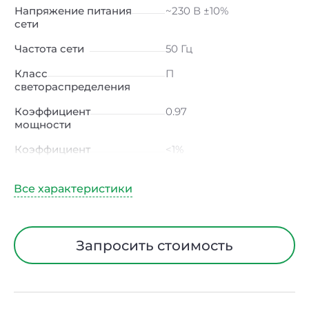
Напряжение питания
~230 В ±10%
сети
Частота сети
50 Гц
Класс
П
светораспределения
Коэффициент
0.97
мощности
Коэффициент
<1%
пульсации светового
потока
Индекс цветопередачи
≥80 Ra
Тип кривой силы света
Д (косинусная)
Запросить стоимость
Угол рассеивания
120ᵒ
Климатическое
УХЛ4
исполнение