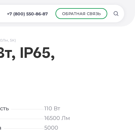
ОБРАТНАЯ СВЯЗЬ
+7 (800) 550-86-87
00Лм, 5К)
, IP65,
сть
110 Вт
16500 Лм
а
5000