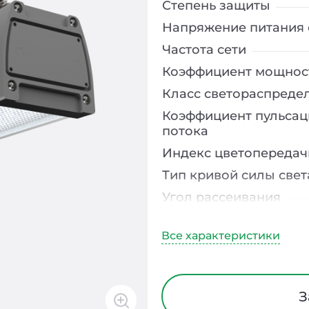
Степень защиты
Напряжение питания 
Частота сети
Коэффициент мощнос
Класс светораспреде
Коэффициент пульсац
потока
Индекс цветопередач
Тип кривой силы свет
Угол рассеивания
Климатическое испо
Диапазон рабочих те
Тип рассеивателя
Материал корпуса
З
Способ монтажа