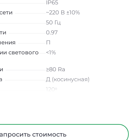
IP65
сети
~220 В ±10%
50 Гц
ти
0.97
ления
П
ии светового
<1%
и
≥80 Ra
а
Д (косинусная)
120ᵒ
лнение
УХЛ2
мператур
от -40 до +50 ℃
Микропризма
Алюминий
апросить стоимость
На скобе / На тросах /