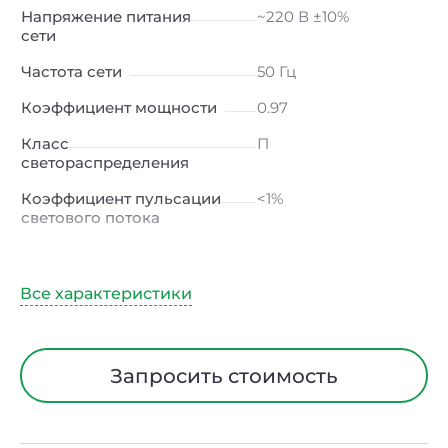
Напряжение питания
~220 В ±10%
сети
Частота сети
50 Гц
Коэффициент мощности
0.97
Класс
П
светораспределения
Коэффициент пульсации
<1%
светового потока
Индекс цветопередачи
≥80 Ra
Тип кривой силы света
Д (косинусная)
Угол рассеивания
120ᵒ
Климатическое
УХЛ2
Запросить стоимость
исполнение
Диапазон рабочих
от -40 до +50 ℃
температур