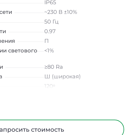
IP65
сети
~230 В ±10%
50 Гц
ти
0.97
ления
П
ии светового
<1%
и
≥80 Ra
а
Ш (широкая)
120ᵒ
лнение
УХЛ2
мператур
от -50 до +50℃
Линза
Алюминий
апросить стоимость
ания
Нет