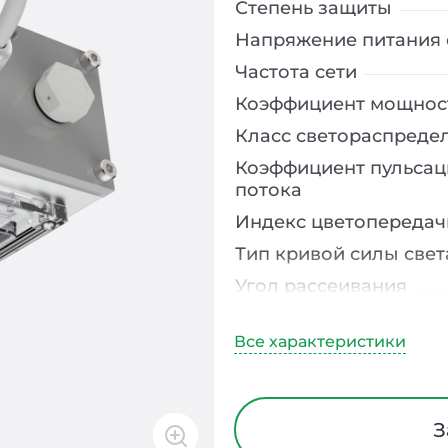
Степень защиты
Напряжение питания 
Частота сети
Коэффициент мощнос
Класс светораспреде
Коэффициент пульсац
потока
Индекс цветопередач
Тип кривой силы свет
Угол рассеивания
Климатическое испо
Диапазон рабочих те
Тип рассеивателя
Материал корпуса
З
Блок аварийного пит