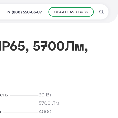
ОБРАТНАЯ СВЯЗЬ
+7 (800) 550-86-87
IP65, 5700Лм,
сть
30 Вт
5700 Лм
а
4000