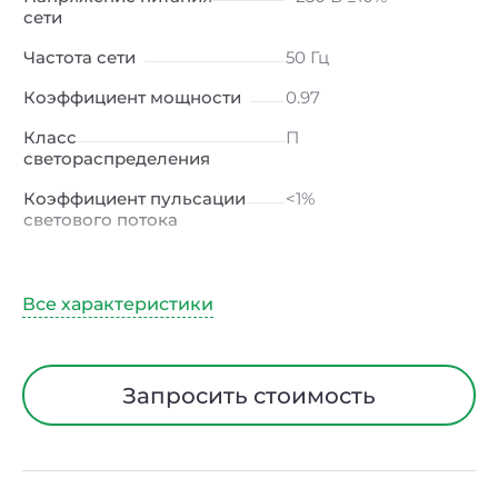
сети
Частота сети
50 Гц
Коэффициент мощности
0.97
Класс
П
светораспределения
Коэффициент пульсации
<1%
светового потока
Индекс цветопередачи
≥80 Ra
Тип кривой силы света
Ш (широкая)
Угол рассеивания
120ᵒ
Климатическое
УХЛ2
Запросить стоимость
исполнение
Диапазон рабочих
от -50 до +50℃
температур