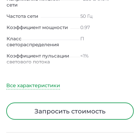
сети
Частота сети
50 Гц
Коэффициент мощности
0.97
Класс
П
светораспределения
Коэффициент пульсации
<1%
светового потока
Индекс цветопередачи
≥80 Ra
Тип кривой силы света
Ш (широкая)
Угол рассеивания
30ᵒх90ᵒ
Климатическое
УХЛ2
Запросить стоимость
исполнение
Диапазон рабочих
от -50 до +50℃
температур