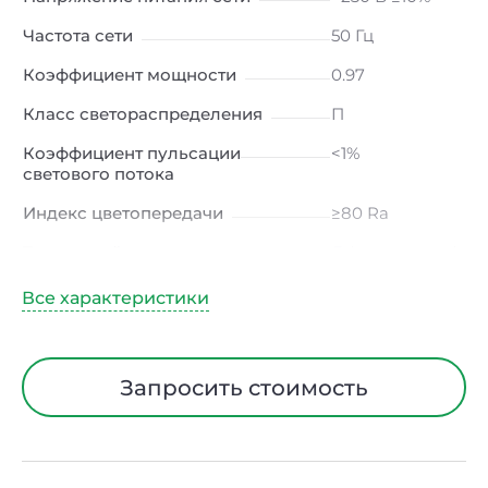
Частота сети
50 Гц
Коэффициент мощности
0.97
Класс светораспределения
П
Коэффициент пульсации
<1%
светового потока
Индекс цветопередачи
≥80 Ra
Тип кривой силы света
Д (косинусная)
Угол рассеивания
120ᵒ
Климатическое исполнение
УХЛ2
Диапазон рабочих температур
от -40 до +50 ℃
Запросить стоимость
Тип рассеивателя
Матовый
Класс защиты от
I
электрического тока