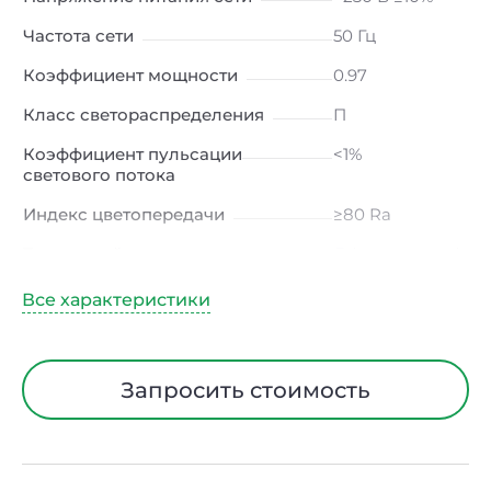
Частота сети
50 Гц
Коэффициент мощности
0.97
Класс светораспределения
П
Коэффициент пульсации
<1%
светового потока
Индекс цветопередачи
≥80 Ra
Тип кривой силы света
Д (косинусная)
Угол рассеивания
120ᵒ
Климатическое исполнение
УХЛ2
Диапазон рабочих температур
от -40 до +50 ℃
Запросить стоимость
Тип рассеивателя
Прозрачный
Класс защиты от
I
электрического тока